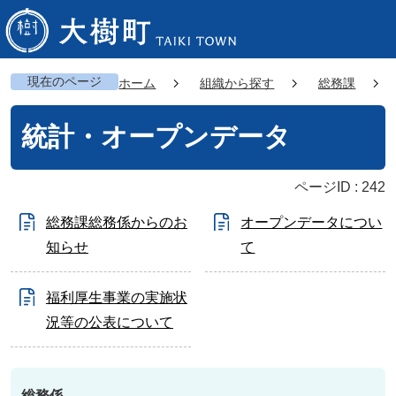
現在のページ
ホーム
組織から探す
総務課
統計・オープンデータ
ページID :
242
総務課総務係からのお
オープンデータについ
知らせ
て
福利厚生事業の実施状
況等の公表について
総務係