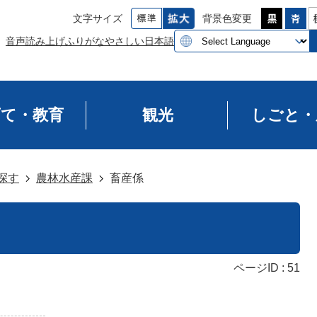
文字サイズ
背景色変更
音声読み上げ
ふりがな
やさしい日本語
育て・教育
観光
しごと・
探す
農林水産課
畜産係
ページID :
51