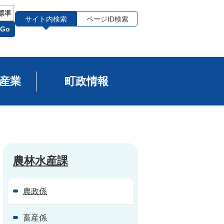
サイト内検索
ページID検索
Go
産業
町政情報
農林水産課
農政係
畜産係