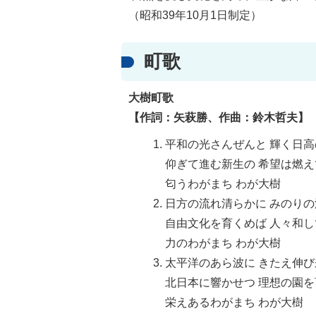
（昭和39年10月1日制定）
町歌
大樹町歌
【作詞：矢萩勝、作曲：鈴木哲夫】
平和の光さんぜんと 輝く日
仰ぎて進む新生の 希望は燃
匂うわがまち わが大樹
日方の流れ清らかに みのり
自由文化を育くめば 人々和
力のわがまち わが大樹
太平洋のあら波に きたえ伸
北日本に響かせつ 理想の園
栄えあるわがまち わが大樹