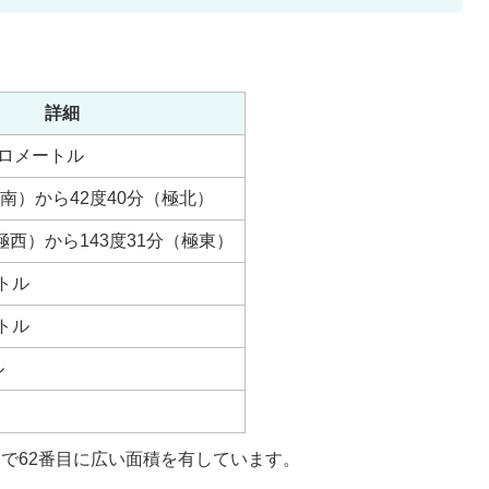
詳細
方キロメートル
極南）から42度40分（極北）
（極西）から143度31分（極東）
ートル
ートル
ル
国で62番目に広い面積を有しています。