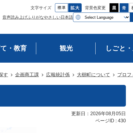
文字サイズ
背景色変更
音声読み上げ
ふりがな
やさしい日本語
育て・教育
観光
しごと・
探す
企画商工課
広報統計係
大樹町について
プロフ
更新日：2026年08月05日
ページID :
430