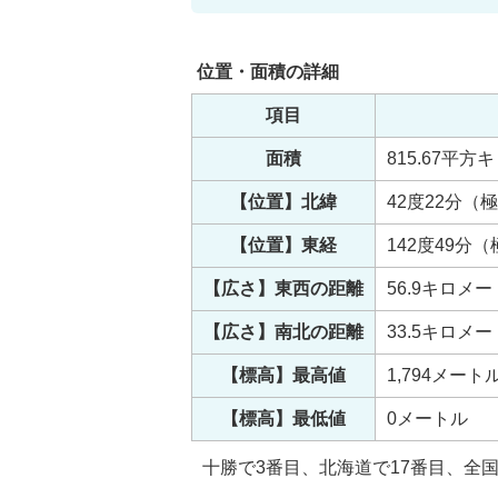
位置・面積の詳細
項目
面積
815.67平
【位置】北緯
42度22分（
【位置】東経
142度49分
【広さ】東西の距離
56.9キロメ
【広さ】南北の距離
33.5キロメ
【標高】最高値
1,794メート
【標高】最低値
0メートル
十勝で3番目、北海道で17番目、全