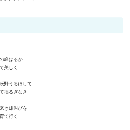
高の峰はるか
えて美しく
の沃野うるほして
して揺るぎなき
び来き雄叫びを
を育て行く