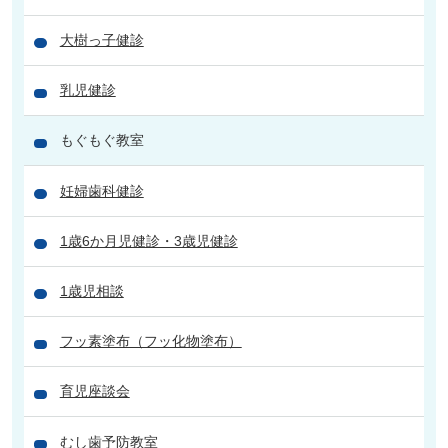
大樹っ子健診
乳児健診
もぐもぐ教室
妊婦歯科健診
1歳6か月児健診・3歳児健診
1歳児相談
フッ素塗布（フッ化物塗布）
育児座談会
むし歯予防教室