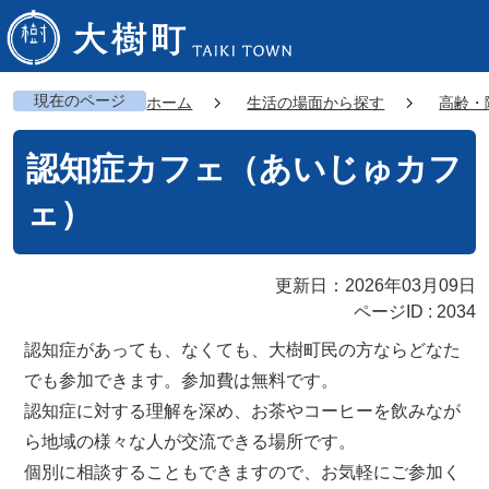
現在のページ
ホーム
生活の場面から探す
高齢・
認知症カフェ（あいじゅカフ
ェ）
更新日：2026年03月09日
ページID :
2034
認知症があっても、なくても、大樹町民の方ならどなた
でも参加できます。参加費は無料です。
認知症に対する理解を深め、お茶やコーヒーを飲みなが
ら地域の様々な人が交流できる場所です。
個別に相談することもできますので、お気軽にご参加く