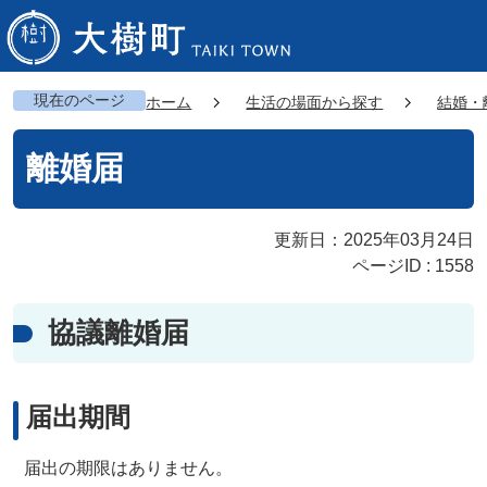
現在のページ
ホーム
生活の場面から探す
結婚・
離婚届
更新日：2025年03月24日
ページID :
1558
協議離婚届
届出期間
届出の期限はありません。