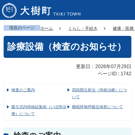
現在のページ
ホーム
くらし・手続き
健康・医療
診療設備（検査のお知らせ）
更新日：2026年07月29日
ページID :
1742
検査のご案内
四段階注射法（痔核治療）につ
いて
吸引式内痔核結紮術（いぼ痔治
睡眠時無呼吸症候群について
療）について