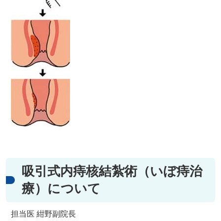
吸引式内痔核結紮術（いぼ痔治
療）について
担当医 紺野副院長