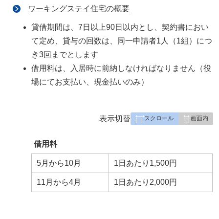
ワーキングステイ住宅の概要
貸借期間は、7日以上90日以内とし、契約書におい
て定め、貸与の回数は、同一申請者1人（1組）につ
き3回までとします
借用料は、入居時に前納しなければなりません（役
場にてお支払い、現金払いのみ）
表
表示切替
組
み
借用料
の
5月から10月
1日あたり1,500円
11月から4月
1日あたり2,000円