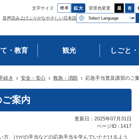
文字サイズ
背景色変更
音声読み上げ
ふりがな
やさしい日本語
育て・教育
観光
しごと・
手続き
安全・安心
救急・消防
応急手当普及講習のご
のご案内
更新日：2025年07月31日
ページID :
1417
使い方、けがの手当などの応急手当を学んでいただけるよう