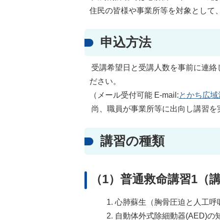
住民の皆様や事業所等を対象として
申込方法
受講希望日と受講人数を事前に連絡
ださい。
（メール受付可能 E-mail:
とかち広域
尚、職員が事業所等に出向し講習を
講習の種類
（1）普通救命講習1（
心肺蘇生（胸骨圧迫と人工呼
自動体外式除細動器(AED)