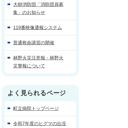
大樹消防団「消防団員募
集」のお知らせ
119番映像通報システム
普通救命講習の開催
林野火災注意報・林野火
災警報について
よく見られるページ
町立病院トップページ
令和7年度のヒグマの出没