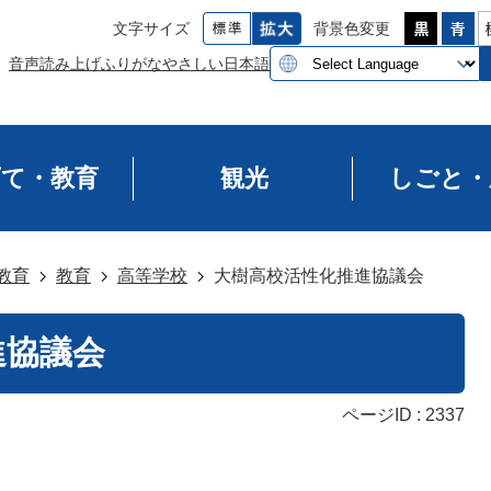
文字サイズ
背景色変更
音声読み上げ
ふりがな
やさしい日本語
育て・教育
観光
しごと・
教育
教育
高等学校
大樹高校活性化推進協議会
進協議会
ページID :
2337