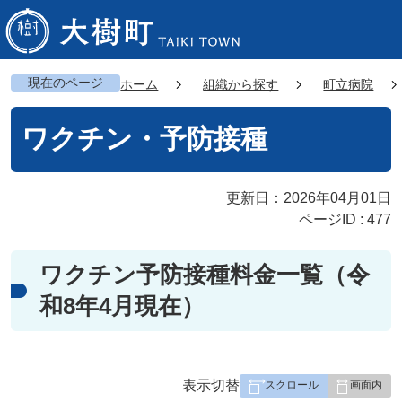
現在のページ
ホーム
組織から探す
町立病院
ワクチン・予防接種
更新日：2026年04月01日
ページID :
477
ワクチン予防接種料金一覧（令
和8年4月現在）
表
表示切替