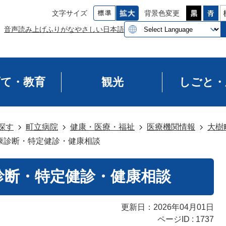
文字サイズ
背景色変更
音声読み上げ
ふりがな
やさしい日本語
育て・教育
観光
しごと・
探す
町立病院
健康・医療・福祉
医療機関情報
大樹
康診断・特定健診・健康相談
診断・特定健診・健康相談
更新日：2026年04月01日
ページID :
1737