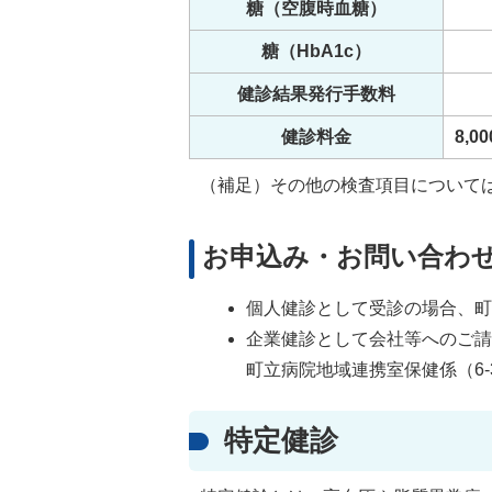
糖（空腹時血糖）
糖（HbA1c）
健診結果発行手数料
健診料金
8,0
（補足）その他の検査項目について
お申込み・お問い合わ
個人健診として受診の場合、町立
企業健診として会社等へのご
町立病院地域連携室保健係（6-3
特定健診