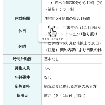
遅出 14時30分から19時（実
（補足）シフト制
休憩時間
7時間45分勤務の場合1時間
土日祝日、年末年始（12月29日から
休日
（注意） シフトにより割り振り
スクロールできます
年次休暇（6カ月勤務以上で10日
休暇
（注意） 契約内容により日数の付
時間外勤務
基本なし
募集人員
1人
年齢要件
なし
応募資格
病院給食に携わる意欲のある方
採用日
随時（各月1日付け採用）